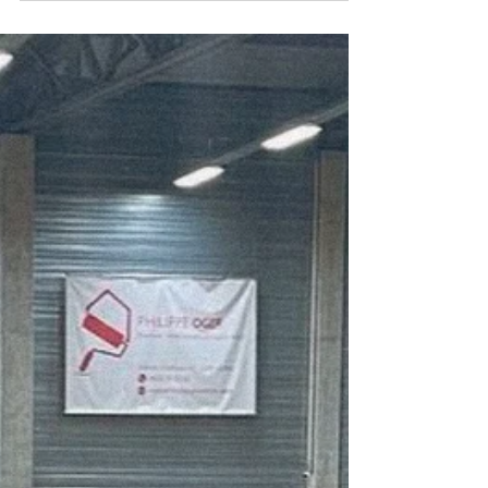
Open matchen met
andere clubs met
leuke BBQ-afsluiter
Sportieve wedstrijden op onze terreinen in
Kattevennen met spelers uit verschillende
steden. Schrijf je ook in en neem deel.