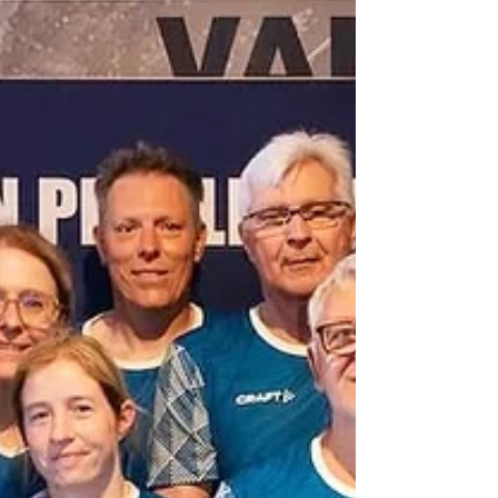
Belgisch goud voor
Pickleball Limburg -
proficiat!
Dit weekend trok Pickleball Limburg naar
Andenne voor het Belgisch
Kampioenschap Pickleball. De zon scheen
fel en de temperaturen stegen hoog… het
was er echt heet, maar dat hield ons niet
tegen om alles te geven op het veld. De
sfeer zat er helemaal in: sportiviteit, fun en
een geweldige community samen op één
plek. En dan dit hoogtepunt: GOUD! Ellen
en Hilde pakten Goud in de 3.5-reeks! Een
schitterende prestatie waar we super trots
op zijn! Hun inzet en teamwork hebben zic