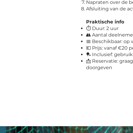
Napraten over de b
Afsluiting van de act
Praktische info
⏱️ Duur: 2 uur
👥 Aantal deelnem
📅 Beschikbaar: op
💶 Prijs: vanaf €20
🏓 Inclusief: gebrui
📩 Reservatie: graa
doorgeven