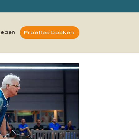
Leden
Proefles boeken