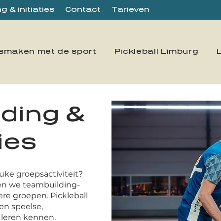
 & initiaties
Contact
Tarieven
smaken met de sport
Pickleball Limburg
ding &
ties
uke groepsactiviteit?
ren we teambuilding-
re groepen. Pickleball
een speelse,
 leren kennen.