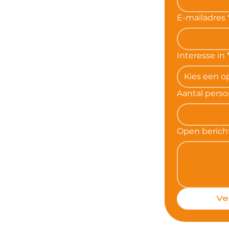
E-mailadres
Interesse in
Kies een o
Aantal pers
Open berich
Ve