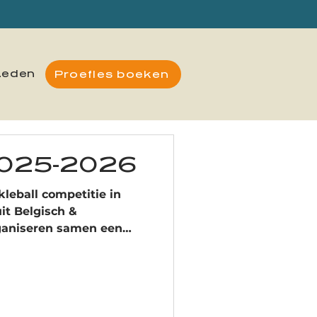
Leden
Proefles boeken
 2025-2026
leball competitie in
it Belgisch &
ganiseren samen een