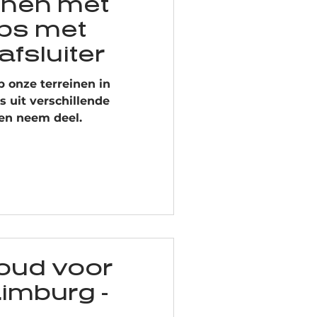
hen met
bs met
fsluiter
p onze terreinen in
 uit verschillende
n en neem deel.
oud voor
Limburg -