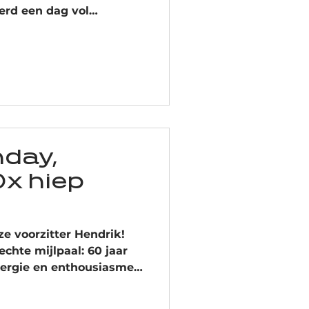
erd een dag vol
rit en plezier! En het
: Zilveren medaille
en medaille voor onze
ots op alle spelers die
ten zien. Dankzij jullie
de geweldige sfeer
op een fantastische dag.
tdagin
hday,
0x hiep
ze voorzitter Hendrik!
chte mijlpaal: 60 jaar
energie en enthousiasme!
et kloppend hart van
zij jouw inzet, van het