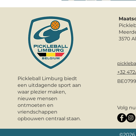
Maatsc
Pickle
Meerde
3570 A
pickleb
+32 472/
Pickleball Limburg biedt
BE0799
een uitdagende sport aan
waar plezier maken,
nieuwe mensen
ontmoeten en
Volg nu
vriendschappen
opbouwen centraal staan.
©2026 