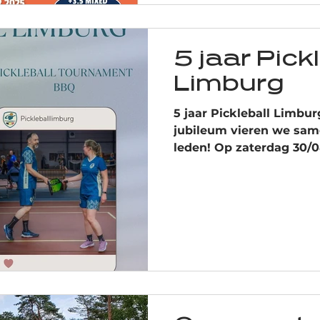
5 jaar Pick
Limburg
5 jaar Pickleball Limburg! ✨ Dit bij
jubileum vieren we same
leden! Op zaterdag 30/0
gezelligheid: Eerst knal
afsluiten doen we met ee
evenement is uitsluiten
Samen maken we er een
vergeten!