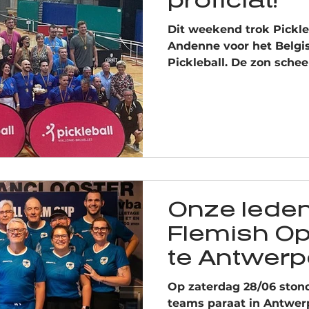
proficiat!
Dit weekend trok Pickle
Andenne voor het Belg
Pickleball. De zon schee
temperaturen stegen ho
heet, maar dat hield ons
geven op het veld. De sf
sportiviteit, fun en ee
samen op één plek. En d
GOUD! Ellen en Hilde pa
reeks! Een schitterende
trots op zijn! Hun inze
Onze lede
Flemish Op
te Antwer
Op zaterdag 28/06 ston
teams paraat in Antwerp