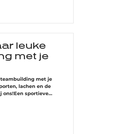
BQ’s tot het geven van
niseren van
ze club jaar na jaar. Je
deur die Pickleball
rt zet en nieuwe mensen
 onze sp
ar leuke
ng met je
 teambuilding met je
porten, lachen en de
j ons!Een sportieve
e manier om elkaar op een
kennen.Interesse? Stuur
lpen je graag verder!