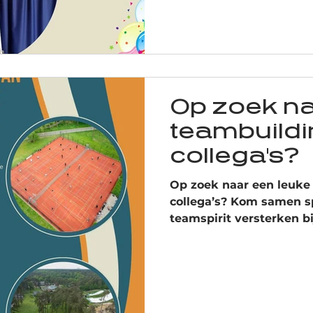
plannen van gezellige B
oefenlessen en het orga
teambuildings, groeit on
bent een echte ambassa
Limburg mee op de kaa
enthousiast maakt voor
Op zoek na
teambuildi
collega's?
Op zoek naar een leuke
collega’s? Kom samen s
teamspirit versterken bi
activiteit is dé perfect
andere manier te leren 
ons een berichtje, we he