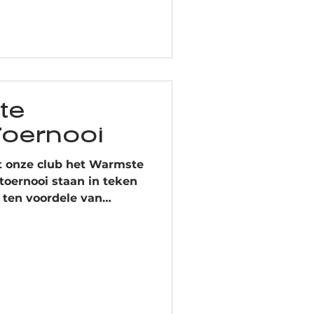
te
Toernooi
t onze club het Warmste
 toernooi staan in teken
ten voordele van
ijf je in via RAQT.