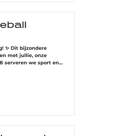
leball
zondere
n met jullie, onze
8 serveren we sport en
len op ons toernooi en
n lekkere BBQ. Dit
d voor onze leden.
 dag van om niet te