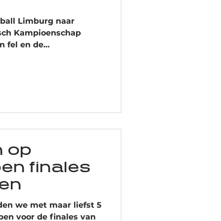
ball Limburg naar
isch Kampioenschap
n fel en de
og… het was er echt
 niet tegen om alles te
eer zat er helemaal in:
n geweldige community
an dit hoogtepunt:
kten Goud in de 3.5-
 prestatie waar we super
t en teamwork hebben zic
n op
en finales
pen
den we met maar liefst 5
en voor de finales van