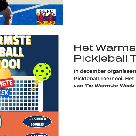
Het Warms
Pickleball 
In december organiseer
Pickleball Toernooi. Het
van 'De Warmste Week' 
onzichtbare ziektes. Schr