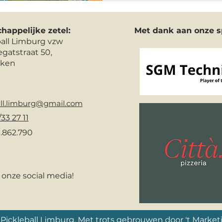
happelijke zetel:
Met dank aan onze s
ball Limburg vzw
gatstraat 50,
lken
all.limburg@gmail.com
33 27 11
.862.790
 onze social media!
Pickleball Limburg. Met trots gebrouwen door
't Market