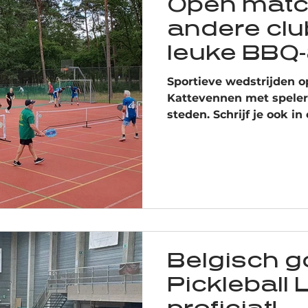
Open matc
andere clu
leuke BBQ-a
Sportieve wedstrijden o
Kattevennen met spelers
steden. Schrijf je ook i
Belgisch g
Pickleball 