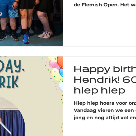
de Flemish Open. Het w
sportieve strijd, teamspi
harde werk werd beloond
voor onze mannen Bronz
vrouwen We zijn super tr
hun beste spel hebben la
inzet, enthousiasme en 
kunnen we terugkijken 
Op naar de volgende ui
Happy birt
Hendrik! 6
hiep hiep
Hiep hiep hoera voor on
Vandaag vieren we een e
jong en nog altijd vol 
Al 5 jaar lang ben jij h
Pickleball Limburg. Dank